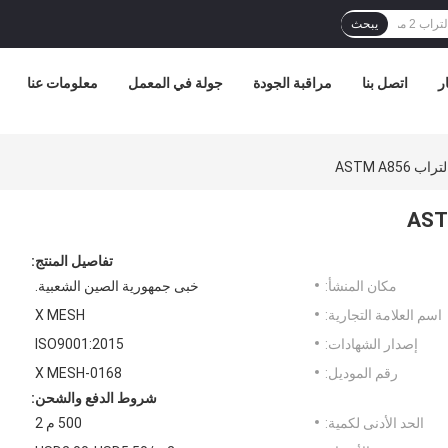
يبحث
ر
اتصل بنا
مراقبة الجودة
جولة في المعمل
معلومات عنا
تفاصيل المنتج:
مكان المنشأ:
خبى جمهورية الصين الشعبية.
اسم العلامة التجارية:
X MESH
إصدار الشهادات:
ISO9001:2015
رقم الموديل:
X MESH-0168
شروط الدفع والشحن:
الحد الأدنى لكمية:
500 م 2