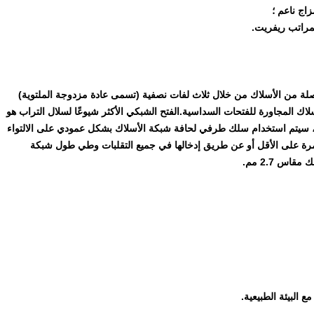
لة من الأسلاك من خلال ثلاث لفات نصفية (تسمى عادة مزدوجة الملتوية)
اك المجاورة للفتحات السداسية.الفتح الشبكي الأكثر شيوعًا لسلال التراب هو
80x1 لمراتب Revet.أثناء العملية ، سيتم استخدام سلك طرفي لحافة شبكة الأسلاك بشكل عمودي على الالتواء
زدوج عن طريق لف الأسلاك الشبكية حولها ميكانيكيًا 2.5 مرة على الأقل أو عن طريق إدخالها في جميع التقلبات وطي طول شبكة
 البيئة الطبيعية.