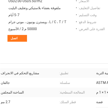
الأسعار:
USD2.00-USD5.50/m2
تفاصيل التغليف:
ملفوفة بغشاء بلاستيكي وتغليف البليت
وقت التسليم:
5-7 أيام
شروط الدفع:
L / C ، T / T ، ويسترن يونيون ، موني جرام
القدرة على العرض:
50000 م 2 / الأسبوع
اتصل
ية التربة
تطبيق:
مشاريع التحكم في الانجراف
ASTM 
سلسلة:
جالفان
المعالجة السطحية:
الساخنة المجلفن
فضة
قطر السلك:
2.7 مم