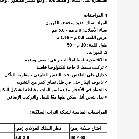
السيطرة على المياه أو الفيضانات ، ومنع تكسر الصخور ، وحماية
4-المواصفات:
المواد: سلك حديد منخفض الكربون
ضياء الأسلاك: 2.0 مم - 5.0 مم
عرض اللفة: 0.9 م ~ 1.95 م
طول اللفة: 10 م ~ 50
5. الميزات:
> الاقتصادية.فقط املأ الحجر في القفف وختمه.
> تركيب بسيط.لا حاجة لتكنولوجيا خاصة.
> دليل على الطقس تحت التدمير الطبيعي ، مقاومة للتآكل.
> لا يوجد انهيار حتى في ظل نطاق كبير من التشويه.
> الحمأة في الأحجار مفيدة لنمو النبات.مختلطة لتشكيل التكامل
> نقل شحن أقل.يمكن طيها معًا للنقل والتركيب الإضافي.
المواصفات القياسية لشبكة التراب السلكية:
افتتاح شبكة (مم)
قطر السلك الفولاذي (مم)
2.0-2.8
60 × 80