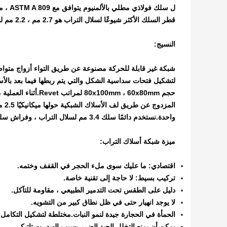
ل سلك فولاذي مطلي بالألمنيوم يتوافق مع ASTM A 809 ، مزاج ناعم ؛
قطر السلك الأكثر شيوعًا لسلال التراب هو 2.7 مم ، 2.2 مم لمراتب ريفريت.
النسيج:
شبكة غير قابلة للحركة مصنوعة عن طريق التواء أزواج متواص
لتشكيل فتحات سداسية الشكل والتي يتم ربطها فيما بعد بالأسل
حجم 00mm ، 60x80mm
الم
واحدة.نستخدم دائمًا سلك 3.4 مم لسلال التراب ، وفراش سلك مقاس 2.7 مم.
ميزة شبكة أسلاك التراب:
اقتصادي: ما عليك سوى ملء الحجر في القفف وختمه.
تركيب بسيط: لا حاجة إلى تقنية خاصة.
دليل على الطقس تحت التدمير الطبيعي ، مقاومة للتآكل.
لا يوجد انهيار حتى في ظل نطاق كبير من التشويه.
الحمأة في الحجارة جيدة لنمو النبات.مختلطة لتشكيل التكامل مع
يمكن أن يمنع التخلل الجيد الضرر بسبب الهيدروستاتيكي.