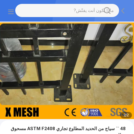
2
/
2
48 `` سياج من الحديد المطاوع تجاري ASTM F2408 مسحوق