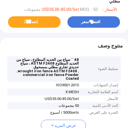
مطلي
الأسعار：USD35.00-85.00/Set
MOQ：50 مجموعات
افضل سعر
ﺎﺘﺼﻟ ﺍﻶﻧ
منتوج وصف
48 `` سياج من الحديد المطاوع ، سياج من
الحديد المطاوع ASTM F2408 ، سياج
حديدي تجاري مطلي بمسحوق
تسليط الضوء
,
,
wrought iron fence ASTM F2408
commercial iron fence Powder
Coated
إصدار الشهادات
ISO9001:2015
اسم العلامة التجارية
X MESH
الأسعار
USD35.00-85.00/Set
الحد الأدنى لكمية
50 مجموعات
القدرة على العرض
5000sets / أسبوع
عرض المزيد