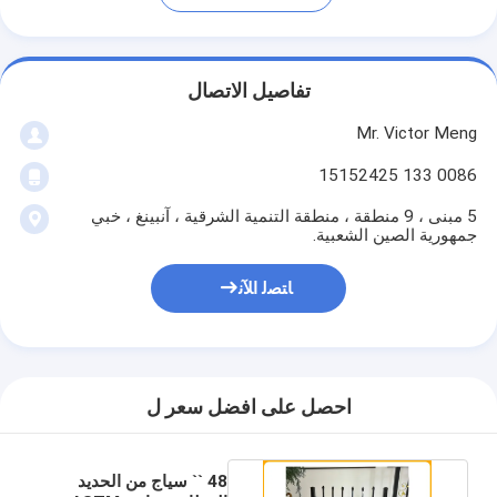
تفاصيل الاتصال
Mr. Victor Meng
0086 133 15152425
5 مبنى ، 9 منطقة ، منطقة التنمية الشرقية ، آنبينغ ، خبي
جمهورية الصين الشعبية.
ﺎﺘﺼﻟ ﺍﻶﻧ
احصل على افضل سعر ل
48 `` سياج من الحديد