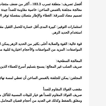
أفضل تصريف: منطقة تسرب 83.3٪ ، أكثر من ضعف منتجات الحديد الزهر.
معالجة مجلفنة بالغمس الساخن: خاصية مقاومة للصدأ جيدة ، و
تصميم مضاد للسرقة: الغطاء والإطار متصلان بمفصلة توفر الأ
استثمارات التوفير: كبيرة المدى.أقل خسارة للحمل الثقيل مقا
استخدام الحديد الزهر.
قوة عالية: القوة والصلابة أعلى بكثير من الحديد الزهر.يمكن
المواصفات: المزيد من المواصفات والأحجام اختيارية لتلبية مخ
المعالجة السطحية:
صريف الصلب غير المعالج: يسمح بتسليم أسرع للعملاء الذين 
المجلفن: يمكن للجلفنة بالغمس الساخن أن تعطي لمسة نهائي
مقضب الفولاذ المقاوم للصدأ
صريف الفولاذ المقاوم للصدأ هو خيار للبيئات المسببة للتآكل 
ومغلق بالضغط وكذلك في العديد من أحجام قضبان المحامل.