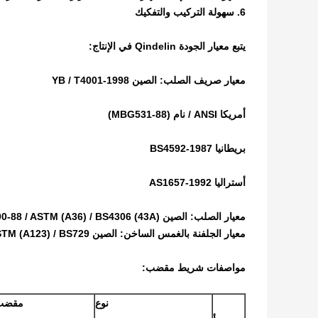
6. سهولة التركيب والتفكيك
يتبع معيار الجودة Qindelin في الإنتاج:
معيار صريف الصلب: الصين YB / T4001-1998
أمريكا ANSI / نام (MBG531-88)
بريطانيا BS4592-1987
أستراليا AS1657-1992
معيار الصلب: الصين GB700-88 / ASTM (A36) / BS4306 (43A)
معيار الجلفنة بالغمس الساخن: الصين GB / T13912-92 / ASTM (A123) / BS729
مواصفات شريط مقضب:
نوع
مقضب