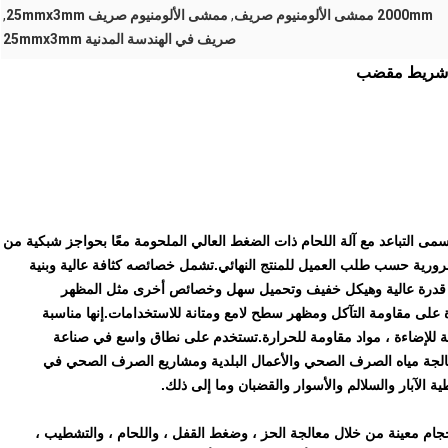
2000mm ممشى الألومنيوم صريف
,
ممشى الألومنيوم صريف 25mmx3mm
,
صريف في الهندسة المدنية 25mmx3mm
ى التباعد مع آلة اللحام ذات الضغط العالي الملحومة معًا بحواجز شبكية من
رورية حسب طلب العميل للمنتج النهائي.تشمل خصائصه كثافة عالية وبنية
ع قدرة عالية وهيكل خفيف وتحميل سهل وخصائص أخرى مثل المظهر
على مقاومة التآكل ومظهر سطح لامع ومتانة للاستخدامات.إنها مناسبة
ومة للإضاءة ، مواد مقاومة للحرارة.تستخدم على نطاق واسع في صناعة
لجة مياه الصرف الصحي والأعمال البلدية ومشاريع الصرف الصحي في
الآبار والسلالم والأسوار والقضبان وما إلى ذلك.
ام معينة من خلال معالجة الحز ، وضغط القفل ، واللحام ، والتشطيب ،