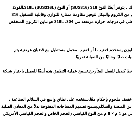
المواد: المادة الأكثر شيوعًا هي النوع 304 (SUS304) ، ومع ذلك ، يتوفر أيضًا النوع 316 (SUS316) أو النوع 316L (SUS316L).الفولاذ
المقاوم للصدأ 304 هو النوع الأكثر شيوعًا الذي يحتوي على كل من الكروم والنيكل لتوفير مقاومة ممتازة للتوازن وقابلية التشغيل.316
الفولاذ المقاوم للصدأ هو أفضل للتآكل ومقاومة التنقر وقوة أعلى في درجات حرارة مرتفعة من 304. 316L هو تباين الكربون المنخفض
تم تصميم حواجز الألمنيوم لتكون منتجًا عالي القوة ومنخفض الوزن يستخدم قضيب I أو قضيب محمل مستطيل مع قضبان عرضية يتم
 صلبًا وخاليًا من الصيانة تقريبًا.
بديل للقفل المتأرجح.تسمح عملية التطبيق هذه أيضًا للعميل باختيار شبكة
خفيف ملحوم بإحكام معًا.يستخدم على نطاق واسع في السلالم الصناعية ،
اس المنصة والسلالم.يسمح تصميم المساحات المفتوحة بدلاً من المعادن الصلبة
بتهوية جيدة وتدفق سهل للإضاءة والحرارة.حجم الورقة القياسي هو 1 م × 6 م من النوع القياسي (الحجم الخاص والحجم القياسي الأمريكي