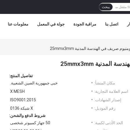
يبحث
ر
اتصل بنا
مراقبة الجودة
جولة في المعمل
معلومات عنا
تفاصيل المنتج:
مكان المنشأ:
خبى جمهورية الصين الشعبية.
اسم العلامة التجارية:
X MESH
إصدار الشهادات:
ISO9001:2015
رقم الموديل:
X شبكة 0136
شروط الدفع والشحن:
الحد الأدنى لكمية:
50 جهاز كمبيوتر شخصى