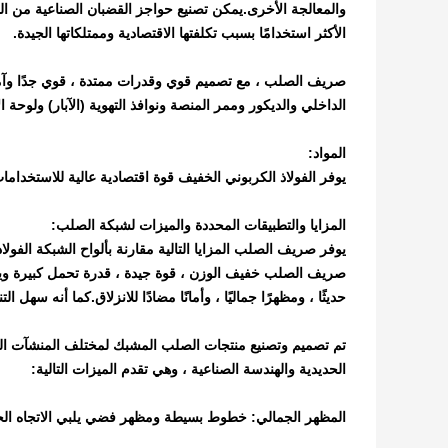
والمعالجة الأخرى.يمكن تصنيع حواجز القضبان الصناعية من 
الأكثر استخدامًا بسبب تكلفتها الاقتصادية وممتلكاتها الجيدة.
صريف الصلب ، مع تصميم قوي وقدرات ممتدة ، قوي جدًا وآم
الداخلي والديكور وممر المنصة ونوافذ التهوية (الآبار) ولوحة ا
المواد:
يوفر الفولاذ الكربوني الخفيف قوة اقتصادية عالية للاستخداما
المزايا والتطبيقات المحددة والميزات لشبكة الصلب:
يوفر صريف الصلب المزايا التالية مقارنة بألواح الشبكة الفولاذ
صريف الصلب خفيف الوزن ، قوة جيدة ، قدرة تحمل كبيرة ويمكن
حديثًا ، ومظهرًا جماليًا ، وأمانًا مضادًا للانزلاق.كما أنه سه
تم تصميم وتصنيع منتجات الصلب المشبك لمختلف المنشآت الص
الحديدية والهندسة الصناعية ، وهي تقدم الميزات التالية:
المظهر الجمالي: خطوط بسيطة ومظهر فضي يلبي الاتجاه ال