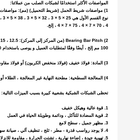
المواصفات الأكثر استخدامًا لشبكات الصلب من عملائنا:
4 ، 70 × 7 × 4 ، 75 × 7 × 4 ، إلخ.
100 مم إلخ ، أيضًا وفقًا لمتطلبات العميل و يوصى باستخدام 30 ، 40 ، 60 مم ، معيار أمريكا متاح.
3) المادة: فولاذ خفيف (فولاذ منخفض الكربون) أو فولاذ مقاوم للصدأ
4) المعالجة السطحية: مطحنة النهاية غير المعالجة ، الطلاء أو الغلفنة الساخنة
تحظى الشبكات الشبكية بشعبية كبيرة بسبب الميزات التالية:
1. قوة عالية وهيكل خفيف
2. قوية المضادة للتآكل ، ودائمة وطويلة الحياة في العمل
3. مظهر جميل ، سطح لامع
4. لا يوجد رواسب قذرة - مطر - ثلج ، تنظيف آلي ، صيانة سهلة
5. تهوية جيدة ، إضاءة نهارية ، تشتت الحرارة ، مقاومة للانزلاق والانفجار.