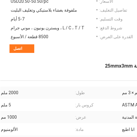
الأسعار:
USD20.50-50.50/pc
تفاصيل التغليف:
ملفوفة بغشاء بلاستيكي وتغليف البليت
وقت التسليم:
5-7 أيام
شروط الدفع:
L / C ، T / T ، ويسترن يونيون ، موني جرام
القدرة على العرض:
8500 قطعة / الأسبوع
اتصل
طول:
2000 ملم
ASTM 
كروس بار:
5 ملم
 المدنية
عرض:
1000 مم
انا اطبع
مادة:
الألومنيوم