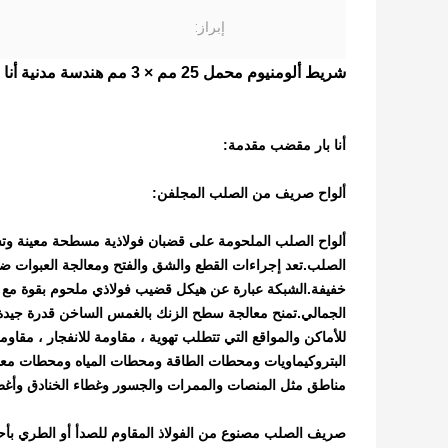
إبراز:
شريط ألومنيوم محمل 25 مم × 3 مم هندسة مدنية أنا شريط مقضب
أنا بار مقضب مقدمة:
ألواح صريف من الصلب المجلفن:
ألواح الصلب الملحومة على قضبان فولاذية مسطحة معينة وتسم
الصلب.تعد إجراءات القطع والشق والفتح ومعالجة العبوات ض
خفيفة.الشبكة عبارة عن هيكل قضيب فولاذي ملحوم بقوة م
الجمالي.تمنح معالجة سطح الزنك بالغمس الساخن قدرة جيدة 
للأماكن والمواقع التي تتطلب تهوية ، مقاومة للانفجار ، مقا
البتروكيماويات ومحطات الطاقة ومحطات المياه ومحطات معا
مناطق مثل المنصات والممرات والجسور وغطاء الخنادق وأغطية 
صريف الصلب مصنوع من الفولاذ المقاوم للصدأ أو الطري بأحج