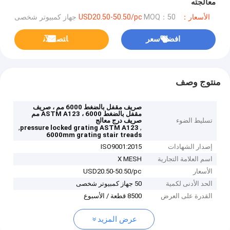
معالجته
الأسعار：USD20.50-50.50/pc
MOQ：50 جهاز كمبيوتر شخصى
افضل سعر
ﺎﺘﺼﻟ ﺍﻶﻧ
منتوج وصف
صريف مقفل بالضغط 6000 مم ، صريف
مقفل بالضغط ASTM A123 ، 6000 مم
تسليط الضوء
صريف درج معالج
,
,
pressure locked grating ASTM A123
6000mm grating stair treads
إصدار الشهادات
ISO9001:2015
اسم العلامة التجارية
X MESH
الأسعار
USD20.50-50.50/pc
الحد الأدنى لكمية
50 جهاز كمبيوتر شخصى
القدرة على العرض
8500 قطعة / الأسبوع
عرض المزيد