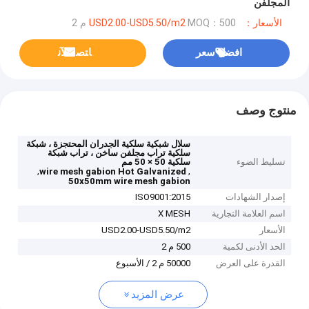
المجلفن
الأسعار：USD2.00-USD5.50/m2
MOQ：500 م 2
افضل سعر
ﺎﺘﺼﻟ ﺍﻶﻧ
منتوج وصف
سلال شبكية سلكية الجدران المحتجزة ، شبكة
سلكية تراب مجلفن ساخن ، تراب شبكة
تسليط الضوء
سلكية 50 × 50 مم
,
,
wire mesh gabion Hot Galvanized
50x50mm wire mesh gabion
إصدار الشهادات
ISO9001:2015
اسم العلامة التجارية
X MESH
الأسعار
USD2.00-USD5.50/m2
الحد الأدنى لكمية
500 م 2
القدرة على العرض
50000 م 2 / الأسبوع
عرض المزيد