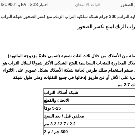
 الصخور
قواعد الامتحان:
اختبار BV ، SGS و ISO9001
,
300 جرام شبكة سلكية التراب الزنك
,
منع كسر الصخور شبكة التراب
لة من الأسلاك من خلال ثلاث لفات نصفية (تسمى عادةً مزدوجة الملتوية)
اك المجاورة للفتحات السداسية.الفتح الشبكي الأكثر شيوعًا لسلال التراب هو
80x1 لمراتب Revet.أثناء العملية ، سيتم استخدام سلك طرفي لحافة شبكة الأسلاك بشكل عمودي على الالتواء
زدوج عن طريق لف الأسلاك الشبكية حولها ميكانيكيًا 2.5 مرة على الأقل أو عن طريق إدخالها في جميع التقلبات وطي طول شبكة
شبكة أسلاك التراب
الانحناء والقطع
5-25 يومًا
مجلفن قبل / بعد النسج
2.2 / 2.7 / 3.2 مم
300 جم / م 2