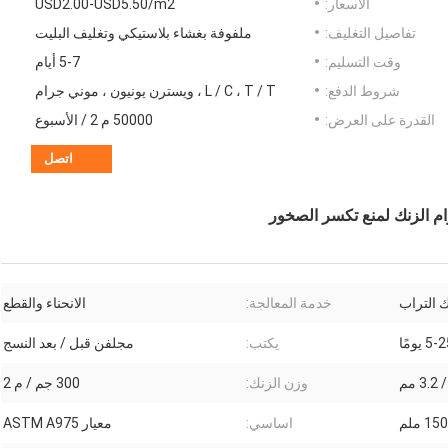
الأسعار:
USD2.00-USD5.50/m2
تفاصيل التغليف:
ملفوفة بغشاء بلاستيكي وتغليف البليت
وقت التسليم:
5-7 أيام
شروط الدفع:
L / C ، T / T ، ويسترن يونيون ، موني جرام
القدرة على العرض:
50000 م 2 / الأسبوع
اتصل
 التراب
خدمة المعالجة:
الانحناء والقطع
5 يومًا
يكتب:
مجلفن قبل / بعد النسج
وزن الزنك:
300 جم / م 2
اساسي:
معيار ASTM A975