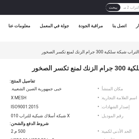
يبحث
ر
اتصل بنا
مراقبة الجودة
جولة في المعمل
معلومات عنا
تفاصيل المنتج:
مكان المنشأ:
خبى جمهورية الصين الشعبية.
اسم العلامة التجارية:
X MESH
إصدار الشهادات:
ISO9001:2015
رقم الموديل:
X شبكة أسلاك شبكية للتراب 010
شروط الدفع والشحن:
الحد الأدنى لكمية:
500 م 2