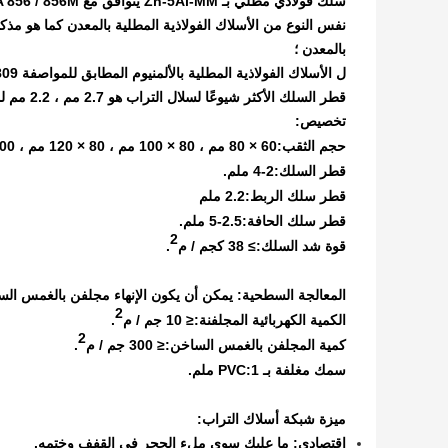
سلك فولاذي مطلي بـ Zn-5Al-MM يتوافق مع ASTM A 856 / 856M ، الفئة 3 ، مزاج ناعم ؛
بالمعدن ؛
ل الأسلاك الفولاذية المطلية بالألمنيوم المطابق للمواصفة ASTM A 809 ، المزاج الناعم ؛
قطر السلك الأكثر شيوعًا لسلال التراب هو 2.7 مم ، 2.2 مم لمراتب Revet.
تخصيص:
حجم الثقب:
60 × 80 مم ، 80 × 100 مم ، 80 × 120 مم ، 100 × 120 مم ، 120 × 150 مم ، 90 × 110 مم ، إلخ.
قطر السلك:
2-4 ملم.
قطر سلك الربط:
2.2 ملم
قطر سلك الحافة:
2.5-5 ملم.
2
قوة شد السلك:
≥ 38 كجم / م
.
المعالجة السطحية: يمكن أن يكون الإنهاء مجلفن بالغمس الساخن ، أو
2
الكمية الكهربائية المجلفنة:
≤ 10 جم / م
.
2
كمية المجلفن بالغمس الساخن:
≤ 300 جم / م
.
سمك مغلفة بـ PVC:
1 ملم.
ميزة شبكة أسلاك التراب:
اقتصادي: ما عليك سوى ملء الحجر في القفف وختمه.