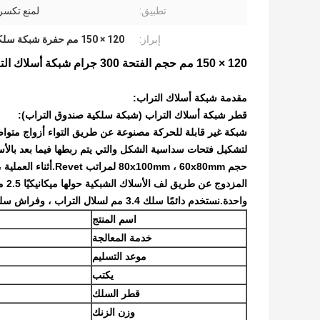
تطبيق:
لمنع تكسر
إبراز:
120 × 150 مم حفرة شبكة سلكية التراب
120 × 150 مم حجم الفتحة 300 جرام شبكة أسلاك التراب الزنك لمنع تكسر الصخور
مقدمة شبكة أسلاك التراب:
قطر شبكة أسلاك التراب (شبكة سلكية صندوق التراب):
شبكة غير قابلة للحركة مصنوعة عن طريق التواء أزواج متواص
لتشكيل فتحات سداسية الشكل والتي يتم ربطها فيما بعد بالأسل
حجم 00mm ، 60x80mm
الم
واحدة.نستخدم دائمًا سلك 3.4 مم لسلال التراب ، وفراش سلك 2.7 مم.
اسم المنتج
خدمة المعالجة
موعد التسليم
يكتب
قطر السلك
وزن الزنك