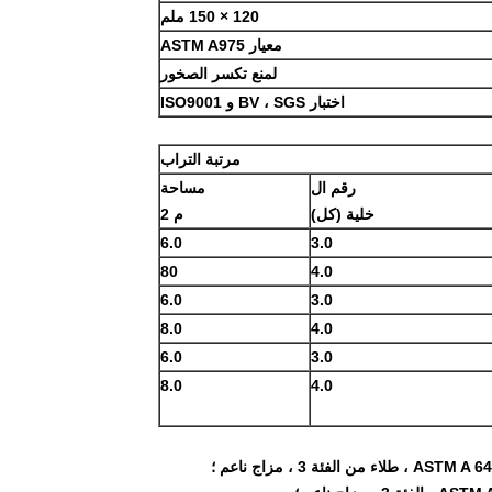
120 × 150 ملم
معيار ASTM A975
لمنع تكسر الصخور
اختبار BV ، SGS و ISO9001
مرتبة التراب
رقم ال
مساحة
خلية (كل)
م 2
6.0
3.0
80
4.0
6.0
3.0
8.0
4.0
6.0
3.0
8.0
4.0