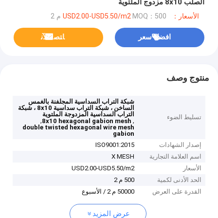
الصلب 8x10 مزدوج الملتوية
الأسعار：USD2.00-USD5.50/m2
MOQ：500 م 2
افضل سعر
ﺎﺘﺼﻟ ﺍﻶﻧ
منتوج وصف
شبكة التراب السداسية المجلفنة بالغمس
الساخن ، شبكة التراب سداسية 8x10 ، شبكة
التراب السداسية المزدوجة الملتوية
تسليط الضوء
,
,
8x10 hexagonal gabion mesh
double twisted hexagonal wire mesh
gabion
إصدار الشهادات
ISO9001:2015
اسم العلامة التجارية
X MESH
الأسعار
USD2.00-USD5.50/m2
الحد الأدنى لكمية
500 م 2
القدرة على العرض
50000 م 2 / الأسبوع
عرض المزيد