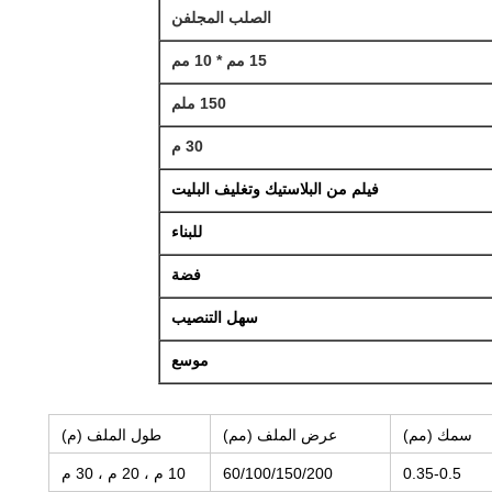
الصلب المجلفن
15 مم * 10 مم
150 ملم
30 م
فيلم من البلاستيك وتغليف البليت
للبناء
فضة
سهل التنصيب
موسع
سمك (مم)
عرض الملف (مم)
طول الملف (م)
0.35-0.5
60/100/150/200
10 م ، 20 م ، 30 م