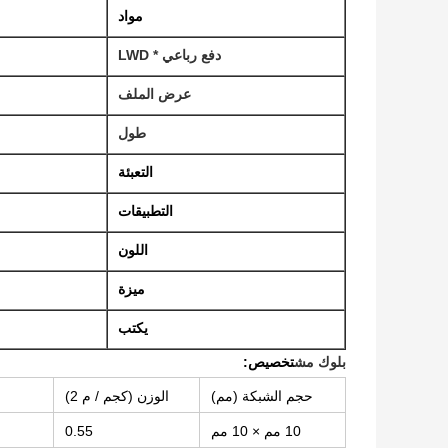
مواد
دفع رباعي * LWD
عرض الملف
طول
التعبئة
التطبيقات
اللون
ميزة
يكتب
بلوك مش
تخصيص:
حجم الشبكة (مم)
الوزن (كجم / م 2)
10 مم × 10 مم
0.55