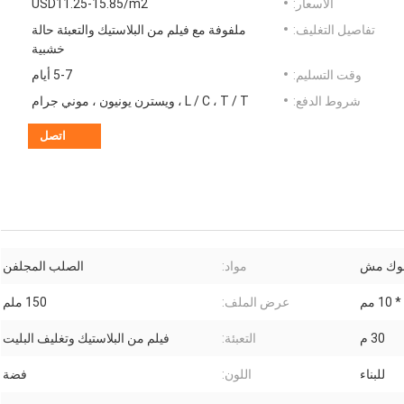
الأسعار:
USD11.25-15.85/m2
تفاصيل التغليف:
ملفوفة مع فيلم من البلاستيك والتعبئة حالة
خشبية
وقت التسليم:
5-7 أيام
شروط الدفع:
L / C ، T / T ، ويسترن يونيون ، موني جرام
اتصل
لوك مش
مواد:
الصلب المجلفن
عرض الملف:
150 ملم
30 م
التعبئة:
فيلم من البلاستيك وتغليف البليت
للبناء
اللون:
فضة