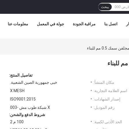
يبحث
ر
اتصل بنا
مراقبة الجودة
جولة في المعمل
معلومات عنا
مك 0.5 مم للبناء
تفاصيل المنتج:
مكان المنشأ:
خبى جمهورية الصين الشعبية.
اسم العلامة التجارية:
X MESH
إصدار الشهادات:
ISO9001:2015
رقم الموديل:
X شبكة طوب مش -003
شروط الدفع والشحن:
الحد الأدنى لكمية:
100 م 2